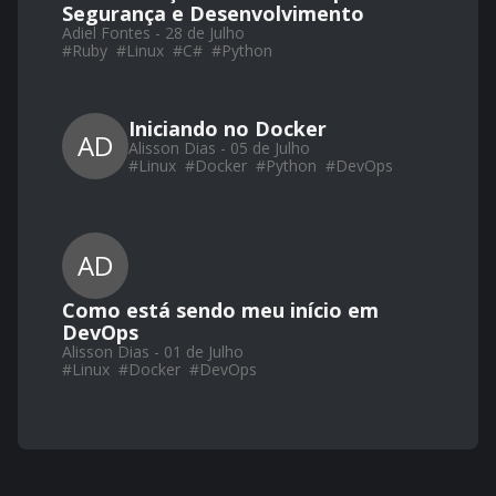
Segurança e Desenvolvimento
Adiel Fontes - 28 de Julho
#
Ruby
#
Linux
#
C#
#
Python
Iniciando no Docker
AD
Alisson Dias - 05 de Julho
#
Linux
#
Docker
#
Python
#
DevOps
AD
Como está sendo meu início em
DevOps
Alisson Dias - 01 de Julho
#
Linux
#
Docker
#
DevOps