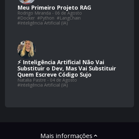
Meu Primeiro Projeto RAG
Rodrigo Miranda - 06 de Agosto
#
Docker
#
Python
#
LangChain
#
Inteligência Artificial (IA)
⚡ Inteligência Artificial Não Vai
Substituir o Dev, Mas Vai Substituir
Quem Escreve Código Sujo
Natalia Pastre - 04 de Agosto
#
Inteligência Artificial (IA)
Mais informações