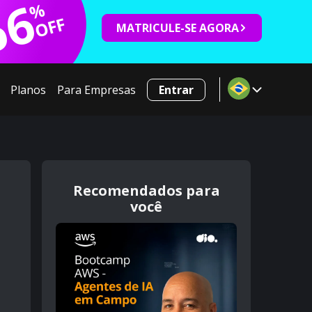
66
%
OFF
MATRICULE-SE AGORA
Planos
Para Empresas
Entrar
Recomendados para
você