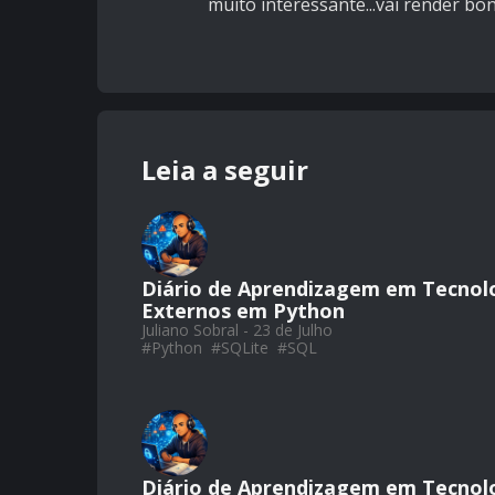
muito interessante...vai render bon
Leia a seguir
Diário de Aprendizagem em Tecnol
Externos em Python
Juliano Sobral - 23 de Julho
#
Python
#
SQLite
#
SQL
Diário de Aprendizagem em Tecnolo