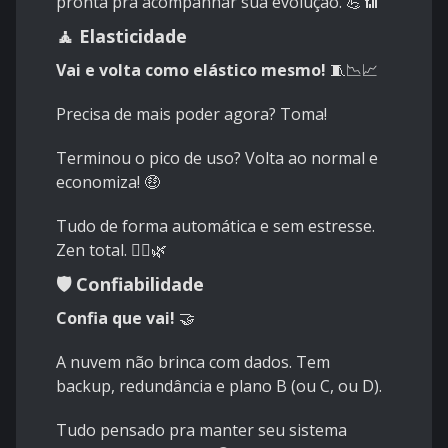
pronta pra acompanhar sua evolução. 💪📶
🧘 Elasticidade
Vai e volta como elástico mesmo!
🧵📉📈
Precisa de mais poder agora? Toma!
Terminou o pico de uso? Volta ao normal e
economiza! 🤑
Tudo de forma automática e sem estresse.
Zen total. 🧘‍♀️🌿
🛡️ Confiabilidade
Confia que vai!
🤝
A nuvem não brinca com dados. Tem
backup, redundância e plano B (ou C, ou D).
Tudo pensado pra manter seu sistema