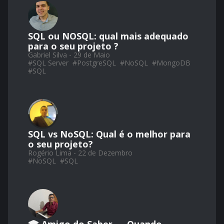
SQL ou NOSQL: qual mais adequado
para o seu projeto ?
Gabriel Silva - 29 de Maio
#
SQL Server
#
PostgreSQL
#
NoSQL
#
MongoDB
#
SQL
SQL vs NoSQL: Qual é o melhor para
o seu projeto?
Rogério Lima - 22 de Dezembro
#
NoSQL
#
SQL