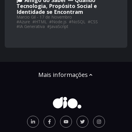
🎓 Amigo do Saber — Quando
Tecnologia, Propósito Social e
Identidade se Encontram
Marcio Gil - 17 de Novembro
#
Azure
#
HTML
#
Node.js
#
NoSQL
#
CSS
#
IA Generativa
#
JavaScript
Mais informações