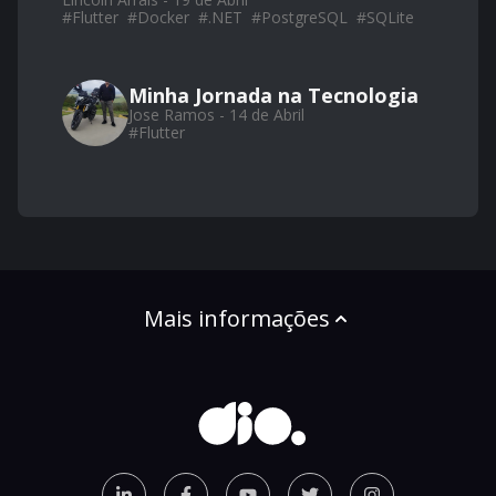
#
Flutter
#
Docker
#
.NET
#
PostgreSQL
#
SQLite
Minha Jornada na Tecnologia
Jose Ramos - 14 de Abril
#
Flutter
Mais informações