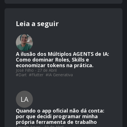
Leia a seguir
A ilusão dos Múltiplos AGENTS de IA:
Como dominar Roles, Skills e
economizar tokens na prática.
José Filho - 27 de Abril
#
Dart
#
Flutter
#
IA Generativa
LA
Quando o app oficial não dá conta:
por que decidi programar minha
própria ferramenta de trabalho
Lincoln Arrais - 19 de Abril