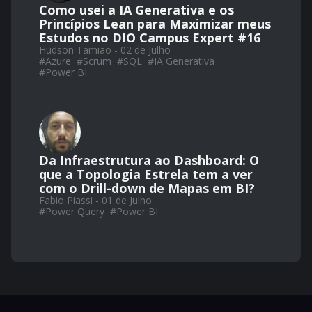
Como usei a IA Generativa e os
Princípios Lean para Maximizar meus
Estudos no DIO Campus Expert #16
Hudson Tamião - 02 de Julho
#
Azure
#
Scrum
#
SQL
#
IA Generativa
#
Power BI
Da Infraestrutura ao Dashboard: O
que a Topologia Estrela tem a ver
com o Drill-down de Mapas em BI?
Fabio Piassi - 01 de Julho
#
Power Query
#
Power BI