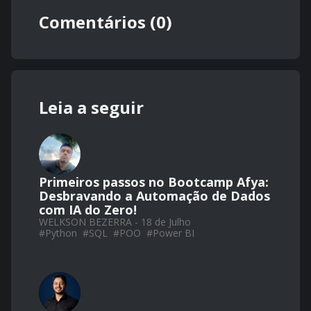
Comentários (0)
Leia a seguir
Primeiros passos no Bootcamp Afya:
Desbravando a Automação de Dados
com IA do Zero!
WELKSON BEZERRA - 18 de Julho
#
Python
#
SQL
#
POO
#
Power BI