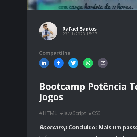
Rafael Santos
23/11/2023 15:37
Compartilhe
Bootcamp Potência T
Jogos
#
HTML
#
JavaScript
#
CSS
Bootcamp
Concluído: Mais um pass