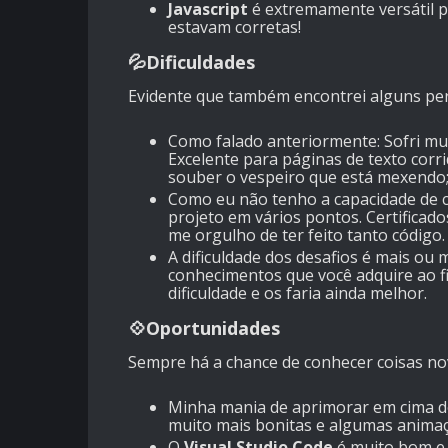
Javascript
é extremamente versátil 
estavam corretas!
💦Dificuldades
Evidente que também encontrei alguns per
Como falado anteriormente: Sofri m
Excelente para páginas de texto corri
souber o vespeiro que está mexendo
Como eu não tenho a capacidade de cop
projeto em vários pontos. Certificad
me orgulho de ter feito tanto código.
A dificuldade dos desafios é mais ou
conhecimentos que você adquire ao fi
dificuldade e os faria ainda melhor.
💠Oportunidades
Sempre há a chance de conhecer coisas nov
Minha mania de aprimorar em cima do
muito mais bonitas e algumas animaç
O
Visual Studio Code
é muito bom e 