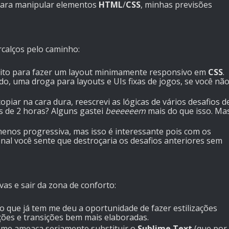
para manipular elementos
HTML
/
CSS
, minhas previsões
calços pelo caminho:
uito para fazer um layout minimamente responsivo em
CSS
.
do, uma droga para layouts e UIs fixas de jogos, se você nã
;
iar na cara dura, reescrevi as lógicas de vários desafios d
os de 2 horas? Alguns gastei
beeeeeem
mais do que isso. Ma
 menos progressiva, mas isso é interessante pois com os
nal você sente que destroçaria os desafios anteriores sem
as e sair da zona de conforto:
 que já tem me deu a oportunidade de fazer estilizações
ões e transições bem mais elaboradas.
me ameaça seriamente substituir o
Sublime Text
(que por