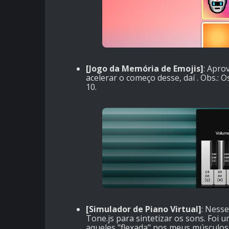
[Jogo da Memória de Emojis]
: Apro
acelerar o começo desse, daí . Obs.:
10.
[Simulador de Piano Virtual]
: Nesse
Tone.js para sintetizar os sons. Foi
aqueles "flexada" nos meus músculo