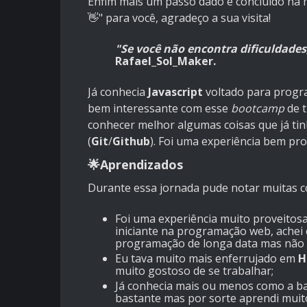
Enfim mais um passo dado e concluído na mi
👋" para você, agradeço a sua visita!
"Se você não encontra dificuldade
Rafael_Sol_Maker.
Já conhecia
Javascript
voltado para progra
bem interessante com esse
bootcamp
de 
conhecer melhor algumas coisas que já tin
(
Git
/
Github
). Foi uma experiência bem pro
🌟Aprendizados
Durante essa jornada pude notar muitas co
Foi uma experiência muito proveitos
iniciante na programação web, achei
programação de longa data mas não s
Eu tava muito mais enferrujado em
H
muito gostoso de se trabalhar;
Já conhecia mais ou menos como a ban
bastante mas por sorte aprendi muito