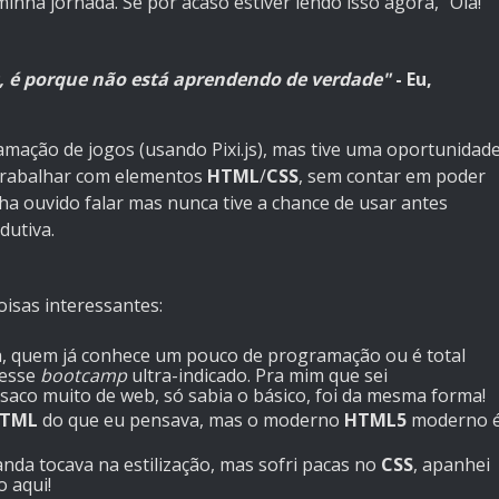
nha jornada. Se por acaso estiver lendo isso agora, "Olá!
s, é porque não está aprendendo de verdade"
- Eu,
mação de jogos (usando Pixi.js), mas tive uma oportunidad
trabalhar com elementos
HTML
/
CSS
, sem contar em poder
ha ouvido falar mas nunca tive a chance de usar antes
dutiva.
isas interessantes:
a, quem já conhece um pouco de programação ou é total
 esse
bootcamp
ultra-indicado. Pra mim que sei
aco muito de web, só sabia o básico, foi da mesma forma!
TML
do que eu pensava, mas o moderno
HTML5
moderno 
da tocava na estilização, mas sofri pacas no
CSS
, apanhei
 aqui!