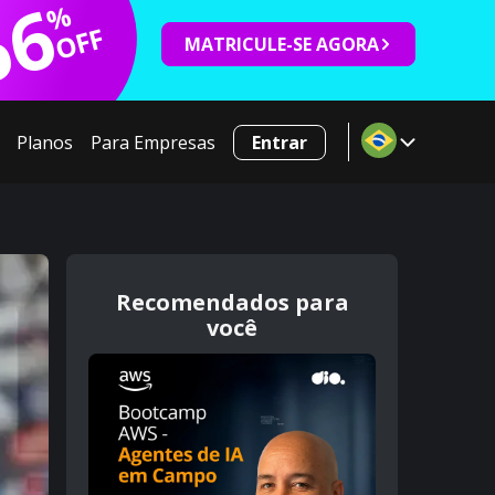
66
%
OFF
MATRICULE-SE AGORA
Planos
Para Empresas
Entrar
Recomendados para
você