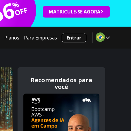
66
%
OFF
MATRICULE-SE AGORA
Planos
Para Empresas
Entrar
Recomendados para
você