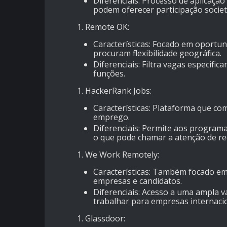
Diferenciais
: Processo de aplicação
podem oferecer participação societ
Remote OK
:
Características
: Focado em oportun
procuram flexibilidade geográfica.
Diferenciais
: Filtra vagas especi
funções.
HackerRank Jobs
:
Características
: Plataforma que co
emprego.
Diferenciais
: Permite aos programa
o que pode chamar a atenção de re
We Work Remotely
:
Características
: Também focado em
empresas e candidatos.
Diferenciais
: Acesso a uma ampla v
trabalhar para empresas internacio
Glassdoor
: