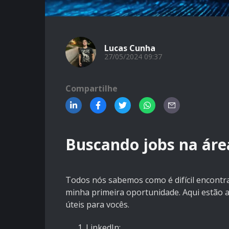
Lucas Cunha
27/05/2024 09:37
Compartilhe
Buscando jobs na áre
Todos nós sabemos como é difícil encont
minha primeira oportunidade. Aqui estão a
úteis para vocês.
LinkedIn
: