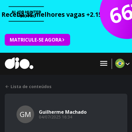
6
Receba as melhores vagas +2.150 cursos 
MATRICULE-SE AGORA
Lista de conteúdos
Guilherme Machado
GM
04/07/2025 16:34