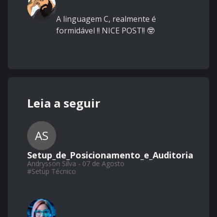
A linguagem C, realmente é
formidável !! NICE POST!! 🤓
Leia a seguir
AS
Setup_de_Posicionamento_e_Auditoria
Andrysson Silva - 07 de Agosto
#
Setup Técnico