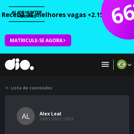
6
Receba as melhores vagas +2.150 cursos 
MATRICULE-SE AGORA
Lista de conteúdos
Alex Leal
AL
24/01/2025 13:03