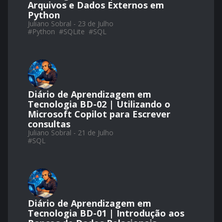
Arquivos e Dados Externos em
Python
Juliano Sobral - 23 de Julho
#
Python
#
SQLite
#
SQL
Diário de Aprendizagem em
Tecnologia BD-02 | Utilizando o
Microsoft Copilot para Escrever
consultas
Juliano Sobral - 21 de Julho
#
SQL
Diário de Aprendizagem em
Tecnologia BD-01 | Introdução aos