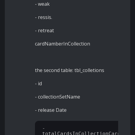
- weak
- ressis.
- retreat
cardNamberInCollection
the second table: tbl_colletions
- id
- collectionSetName
- release Date
- 
totalCardsInCollectionCards 