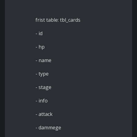
frist table: tbl_cards
- id
- hp
- name
- type
- stage
- info
- attack
- dammege