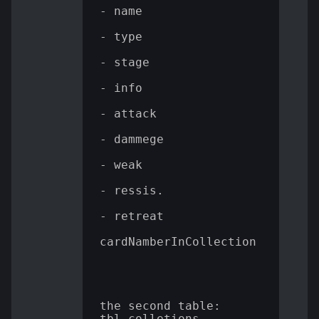
- name

- type

- stage

- info

- attack

- dammege

- weak

- ressis.

- retreat

cardNamberInCollection

the second table: 
tbl_colletions
