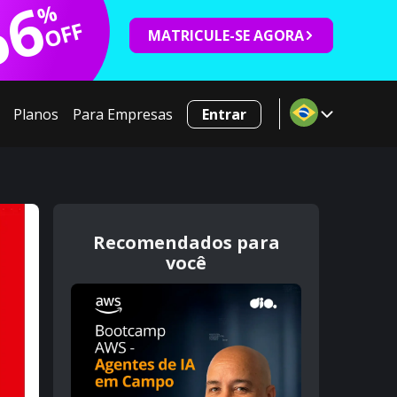
66
%
OFF
MATRICULE-SE AGORA
Planos
Para Empresas
Entrar
Recomendados para
você