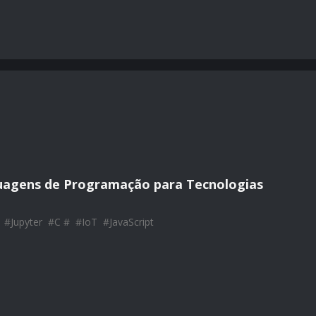
guagens de Programação para Tecnologias
#
Jupyter
#
C #
#
IoT
#
JavaScript