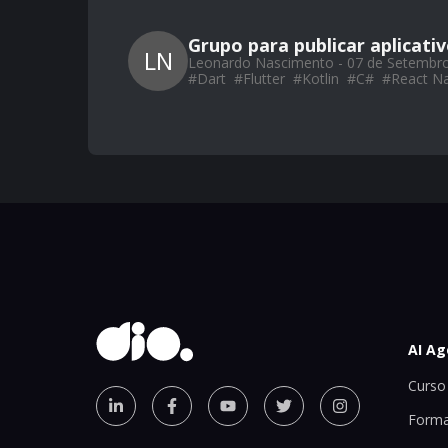
Grupo para publicar aplicati
LN
Leonardo Nascimento - 07 de Setembr
#
Dart
#
Flutter
#
Kotlin
#
C#
#
React Na
AI Ag
Curso 
Forma