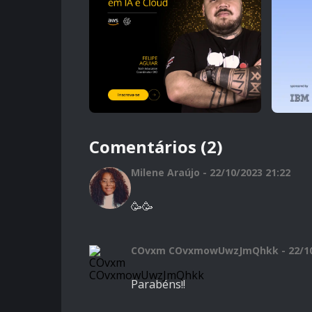
Comentários (2)
Milene Araújo - 22/10/2023 21:22
🥳🥳
COvxm COvxmowUwzJmQhkk - 22/10/
Parabéns!!