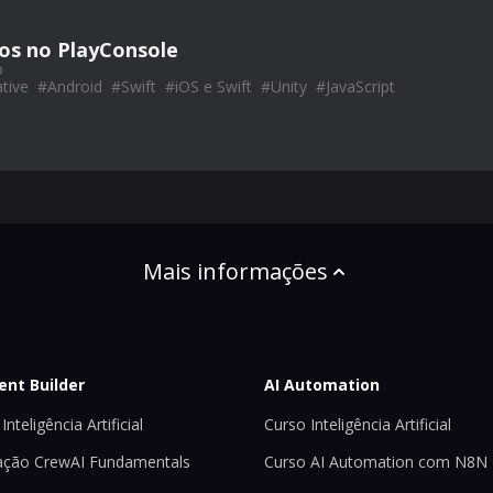
vos no PlayConsole
o
tive
#
Android
#
Swift
#
iOS e Swift
#
Unity
#
JavaScript
Mais informações
ent Builder
AI Automation
Inteligência Artificial
Curso Inteligência Artificial
ção CrewAI Fundamentals
Curso AI Automation com N8N