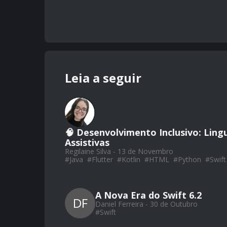
Leia a seguir
🧠 Desenvolvimento Inclusivo: Lin
Assistivas
Regilaine Silva - 13 de Novembro
#
Java
#
Flutter
#
Kotlin
#
HTML
#
Python
#
Swift
A Nova Era do Swift 6.2
DF
Daniel Ferreira - 30 de Outubro
#
Swift