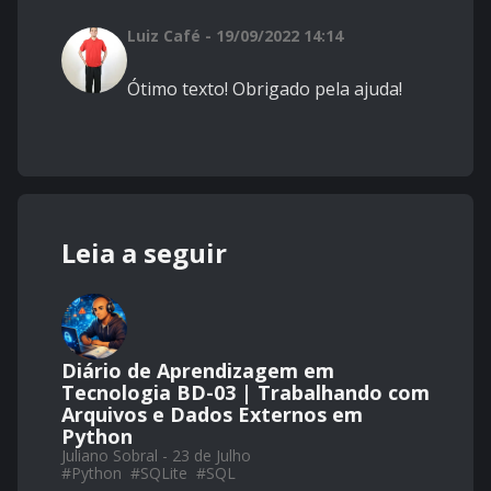
Luiz Café - 19/09/2022 14:14
Ótimo texto! Obrigado pela ajuda!
Leia a seguir
Diário de Aprendizagem em
Tecnologia BD-03 | Trabalhando com
Arquivos e Dados Externos em
Python
Juliano Sobral - 23 de Julho
#
Python
#
SQLite
#
SQL