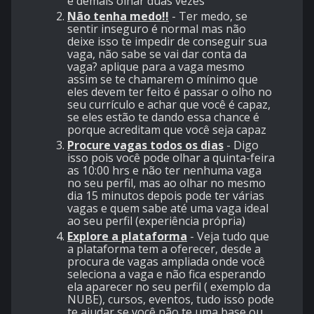
é demais olhar duas vezes
Não tenha medo!!
- Ter medo, se
sentir inseguro é normal mas não
deixe isso te impedir de conseguir sua
vaga, não sabe se vai dar conta da
vaga? aplique para a vaga mesmo
assim se te chamarem o mínimo que
eles devem ter feito é passar o olho no
seu currículo e achar que você é capaz,
se eles estão te dando essa chance é
porque acreditam que você seja capaz
Procure vagas todos os dias
- Digo
isso pois você pode olhar a quinta-feira
as 10:00 hrs e não ter nenhuma vaga
no seu perfil, mas ao olhar no mesmo
dia 15 minutos depois pode ter várias
vagas e quem sabe até uma vaga ideal
ao seu perfil (experiência própria)
Explore a plataforma
- Veja tudo que
a plataforma tem a oferecer, desde a
procura de vagas ampliada onde você
seleciona a vaga e não fica esperando
ela aparecer no seu perfil ( exemplo da
NUBE), cursos, eventos, tudo isso pode
te ajudar se você não te uma base ou