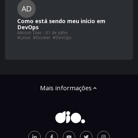
AD
Como está sendo meu início em
DevOps
Alisson Dias - 01 de Julho
#
Linux
#
Docker
#
DevOps
Mais informações