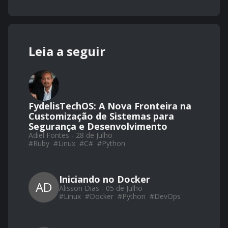
Leia a seguir
FydelisTechOS: A Nova Fronteira na
Customização de Sistemas para
Segurança e Desenvolvimento
Adiel Fontes - 28 de Julho
#
Ruby
#
Linux
#
C#
#
Python
Iniciando no Docker
AD
Alisson Dias - 05 de Julho
#
Linux
#
Docker
#
Python
#
DevOps