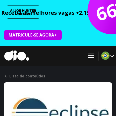
6
Receba as melhores vagas +2.150 cursos 
MATRICULE-SE AGORA
Lista de conteúdos