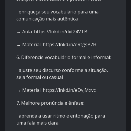
ℹ️ enriqueça seu vocabulário para uma
comunicação mais autêntica
→ Aula:
https://lnkd.in/dxt24VTB
→ Material:
https://lnkd.in/eRtgsP7H
6. Diferencie vocabulário formal e informal:
ℹ️ ajuste seu discurso conforme a situação,
seja formal ou casual
→ Material:
https://lnkd.in/eDvjMxvc
7. Melhore pronúncia e ênfase:
ℹ️ aprenda a usar ritmo e entonação para
uma fala mais clara