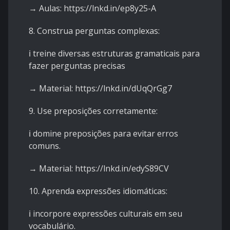
→ Aulas:
https://lnkd.in/ep8y25-A
8. Construa perguntas complexas:
ℹ️ treine diversas estruturas gramaticais para
fazer perguntas precisas
→ Material:
https://lnkd.in/dUqQrGg7
9. Use preposições corretamente:
ℹ️ domine preposições para evitar erros
comuns.
→ Material:
https://lnkd.in/edyS89CV
10. Aprenda expressões idiomáticas:
ℹ️ incorpore expressões culturais em seu
vocabulário.