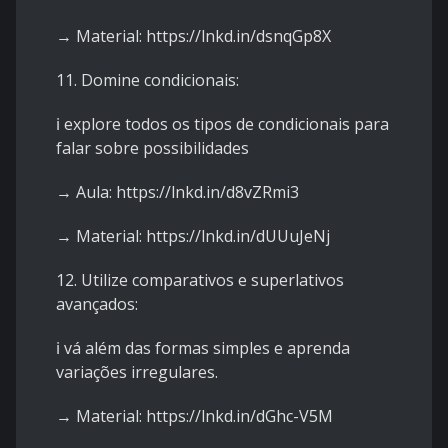
→ Material:
https://lnkd.in/dsnqGp8X
11. Domine condicionais:
ℹ️ explore todos os tipos de condicionais para
falar sobre possibilidades
→ Aula:
https://lnkd.in/d8vZRmi3
→ Material:
https://lnkd.in/dUUuJeNj
12. Utilize comparativos e superlativos
avançados:
ℹ️ vá além das formas simples e aprenda
variações irregulares.
→ Material:
https://lnkd.in/dGhc-V5M