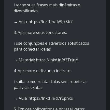
ℹ️ torne suas frases mais dinâmicas e
diversificadas
→ Aula:
https://lnkd.in/dV9JxSb7
3. Aprimore seus conectores:
ℹ️ use conjunções e advérbios sofisticados
para conectar ideias
→ Material:
https://lnkd.in/d3TrJrJY
4. Aprimore o discurso indireto:
ℹ️ saiba como relatar falas sem repetir as
palavras exatas
→ Aula:
https://lnkd.in/d7rEpnxu
5. Explore collocations e phrasal verbs: