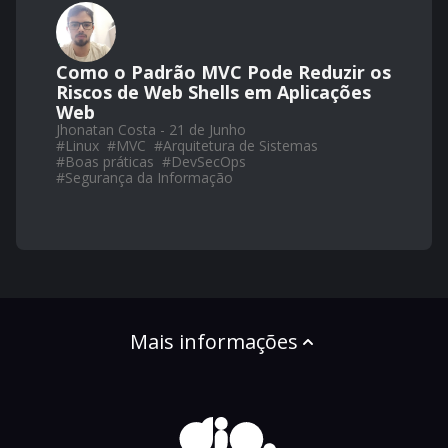
Como o Padrão MVC Pode Reduzir os
Riscos de Web Shells em Aplicações
Web
Jhonatan Costa - 21 de Junho
#
Linux
#
MVC
#
Arquitetura de Sistemas
#
Boas práticas
#
DevSecOps
#
Segurança da Informação
Mais informações