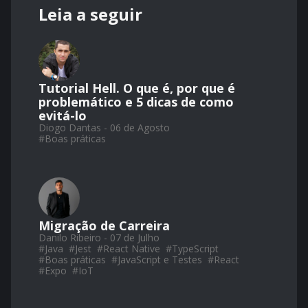
Leia a seguir
Tutorial Hell. O que é, por que é
problemático e 5 dicas de como
evitá-lo
Diogo Dantas - 06 de Agosto
#
Boas práticas
Migração de Carreira
Danilo Ribeiro - 07 de Julho
#
Java
#
Jest
#
React Native
#
TypeScript
#
Boas práticas
#
JavaScript e Testes
#
React
#
Expo
#
IoT