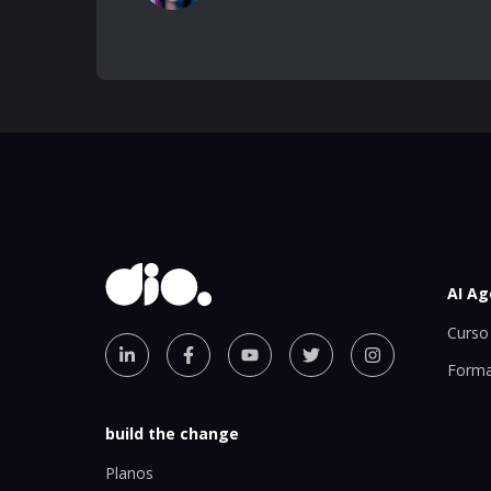
AI Ag
Curso 
Forma
build the change
Planos