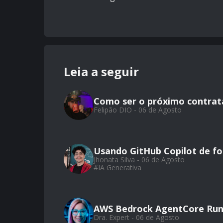
Leia a seguir
Como ser o próximo contrat
Felipão DIO - 06 de Agosto
Usando GitHub Copilot de for
Jhonata Silva - 06 de Agosto
#
IA Generativa
AWS Bedrock AgentCore Run
Dra. Expert - 06 de Agosto