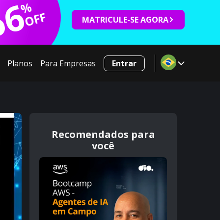
66
%
OFF
MATRICULE-SE AGORA
Planos
Para Empresas
Entrar
Recomendados para
você