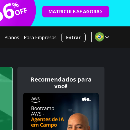
66
%
OFF
MATRICULE-SE AGORA
Planos
Para Empresas
Entrar
Recomendados para
você