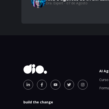
Dra. Expert - 07 de Agosto
AI Ag
Curso 
Forma
build the change