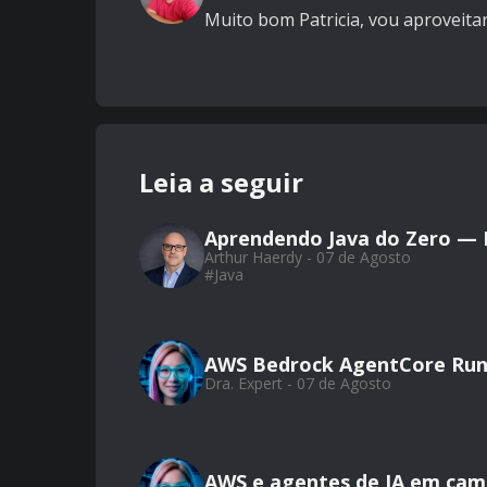
Muito bom Patricia, vou aproveitar
Leia a seguir
Aprendendo Java do Zero — Pa
Arthur Haerdy - 07 de Agosto
#
Java
AWS Bedrock AgentCore Run
Dra. Expert - 07 de Agosto
AWS e agentes de IA em camp