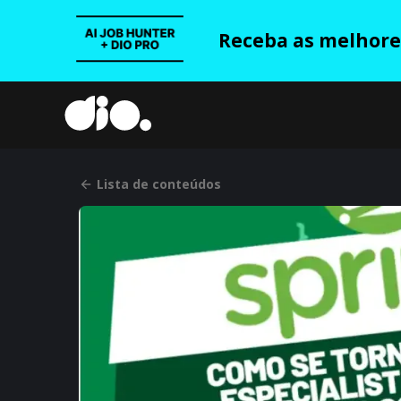
Receba as melhores
Lista de conteúdos