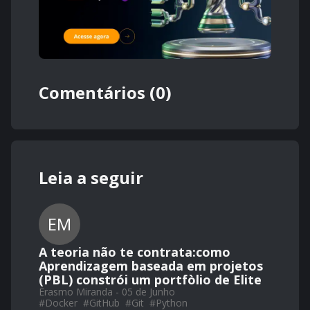
Comentários (0)
Leia a seguir
EM
A teoria não te contrata:como
Aprendizagem baseada em projetos
(PBL) constrói um portfòlio de Elite
Erasmo Miranda - 05 de Junho
#
Docker
#
GitHub
#
Git
#
Python