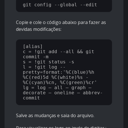
Copie e cole o código abaixo para fazer as
devidas modificações:
[alias]

c = !git add --all && git 
commit -m

s = !git status -s

l = !git log --
pretty=format:'%C(blue)%h 
%C(red)5d %C(white)%s - 
%C(cyan)%cn, %C(green)%cr'

lg = log — all — graph — 
decorate — oneline — abbrev-
Salve as mudanças e saia do arquivo.