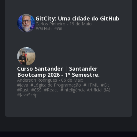
GitCity: Uma cidade do GitHub
Carlos Pinheiro - 19 de Maio
#
GitHub
#
Git
Curso Santander | Santander
Bootcamp 2026 - 1º Semestre.
Anderson Rodrigues - 06 de Maio
#
Java
#
Lógica de Programação
#
HTML
#
Git
#
Rust
#
CSS
#
React
#
Inteligência Artificial (IA)
#
JavaScript