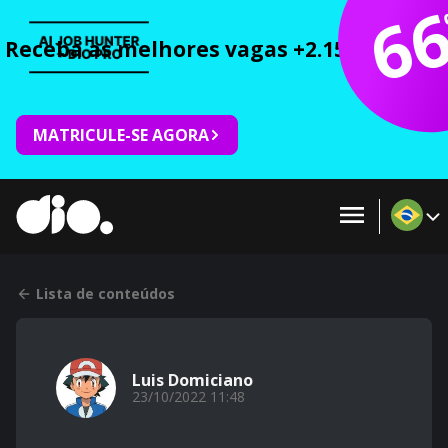
6
Receba as melhores vagas +2.150 cursos 
MATRICULE-SE AGORA
Lista de conteúdos
Luis Domiciano
23/10/2022 11:48