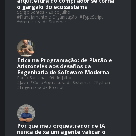
arquitetura do compilador se torna
o gargalo do ecossistema
Sergio Santos - 20 de Julho
#
Planejamento e Organização
#
TypeScript
#
Arquitetura de Sistemas
Ética na Programação: de Platão e
Aristóteles aos desafios da
Engenharia de Software Moderna
Paulo Santana - 09 de Julho
#
Java
#
C#
#
Arquitetura de Sistemas
#
Python
#
Engenharia de Prompt
Por que meu orquestrador de IA
nunca deixa um agente validar o