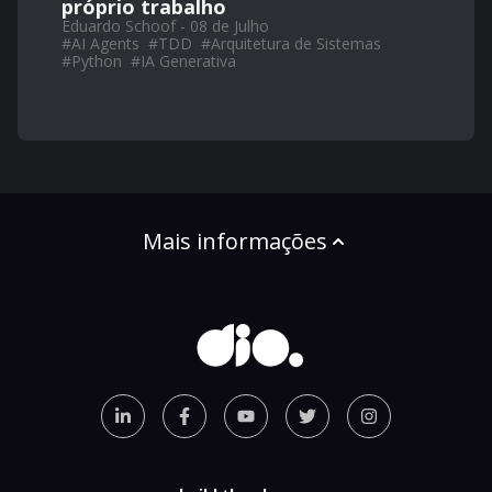
próprio trabalho
Eduardo Schoof - 08 de Julho
#
AI Agents
#
TDD
#
Arquitetura de Sistemas
#
Python
#
IA Generativa
Mais informações