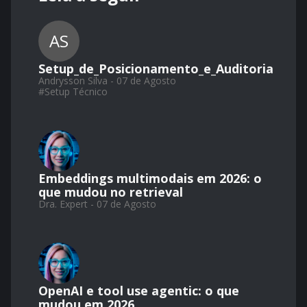
AS
Setup_de_Posicionamento_e_Auditoria
Andrysson Silva - 07 de Agosto
#
Setup Técnico
Embeddings multimodais em 2026: o
que mudou no retrieval
Dra. Expert - 07 de Agosto
OpenAI e tool use agentic: o que
mudou em 2026