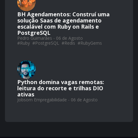
BH Agendamentos: Construí uma
solução Saas de agendamento
escalável com Ruby on Rails e
PostgreSQL
Pedro Guimarães - 06 de Agosto
#
Ruby
#
PostgreSQL
#
Redis
#
RubyGems
Python domina vagas remotas:
leitura do recorte e trilhas DIO
ativas
Jobsom Empregabilidade - 06 de Agosto