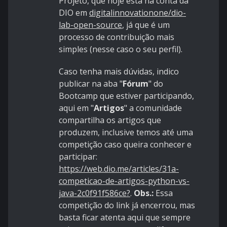
Projeto, que hoje está na conta da
DIO em
digitalinnovationone/dio-
lab-open-source
, já que é um
processo de contribuição mais
simples (nesse caso o seu perfil).
Caso tenha mais dúvidas, indico
publicar na aba "
Fórum
" do
Bootcamp que estiver participando,
aqui em "
Artigos
" a comunidade
compartilha os artigos que
produzem, inclusive temos até uma
competição caso queira conhecer e
participar:
https://web.dio.me/articles/31a-
competicao-de-artigos-python-vs-
java-2c0f91f586ce?
.
Obs.:
Essa
competição do link já encerrou, mas
basta ficar atenta aqui que sempre