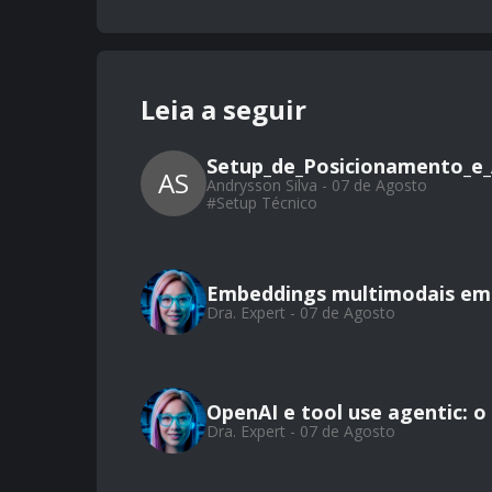
Leia a seguir
Setup_de_Posicionamento_e_
AS
Andrysson Silva - 07 de Agosto
#
Setup Técnico
Embeddings multimodais em 
Dra. Expert - 07 de Agosto
OpenAI e tool use agentic: 
Dra. Expert - 07 de Agosto