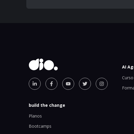
AI Ag
Curso 
Forma
build the change
Planos
Bootcamps