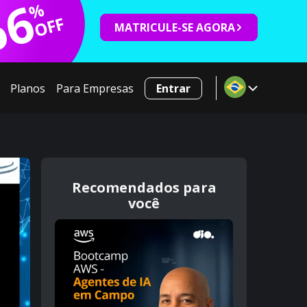
66
%
OFF
MATRICULE-SE AGORA
Planos
Para Empresas
Entrar
Recomendados para
você