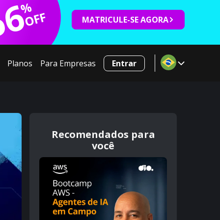
66
%
OFF
MATRICULE-SE AGORA
Planos
Para Empresas
Entrar
Recomendados para
você