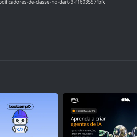
odificadores-de-classe-no-dart-3-f1603557fbfc