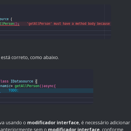
está correto, como abaixo.
ava usando o
modificador
interface
, é necessário adicionar
o anteriormente sem o
modificador interface
, conforme