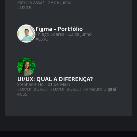
Patricia Assaf - 29 de Junho
#
UX/UI
Figma - Portfólio
Thiago Soares - 22 de Junho
#
UX/UI
UI/UX: QUAL A DIFERENÇA?
Stephanie Ho - 01 de Maio
#
UX/UI
#
UX/UI
#
UX/UI
#
UX/UI
#
Produto Digital
#
CSS