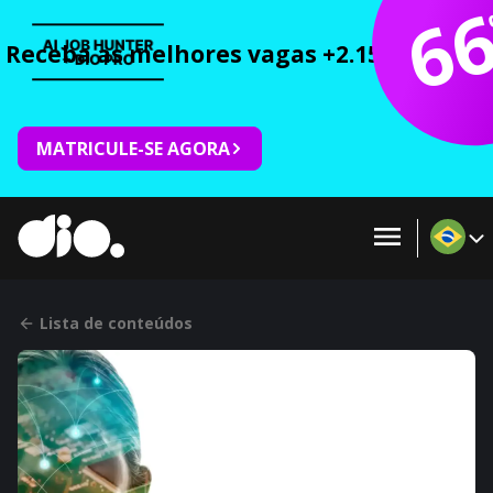
6
Receba as melhores vagas +2.150 cursos 
MATRICULE-SE AGORA
Lista de conteúdos