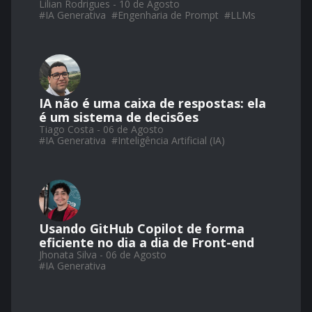
Lilian Rodrigues - 10 de Agosto
#
IA Generativa
#
Engenharia de Prompt
#
LLMs
IA não é uma caixa de respostas: ela
é um sistema de decisões
Tiago Costa - 06 de Agosto
#
IA Generativa
#
Inteligência Artificial (IA)
Usando GitHub Copilot de forma
eficiente no dia a dia de Front-end
Jhonata Silva - 06 de Agosto
#
IA Generativa