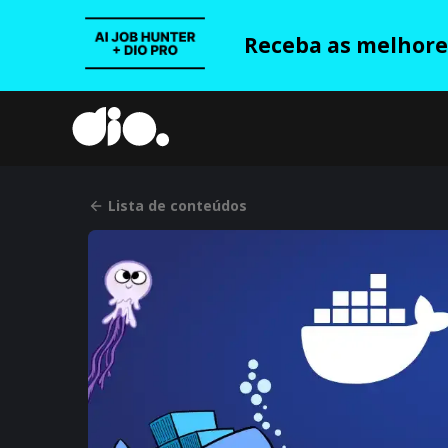
Receba as melhores
Lista de conteúdos