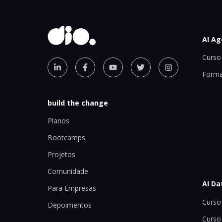
AI Ag
Curso 
Forma
build the change
Planos
Bootcamps
Projetos
Comunidade
AI Da
Para Empresas
Curso 
Depoimentos
Curso