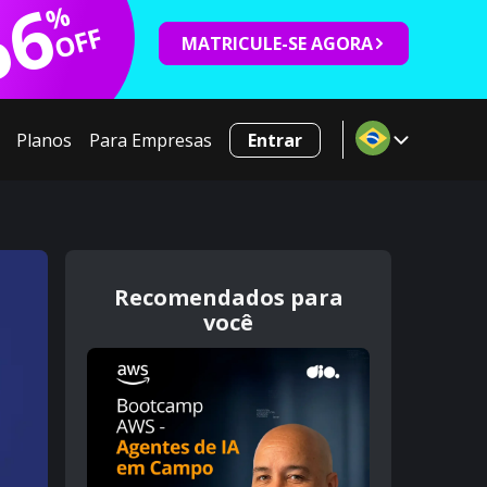
66
%
OFF
MATRICULE-SE AGORA
Planos
Para Empresas
Entrar
Recomendados para
você