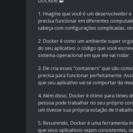
DOCKER! 🐳
1️. Imagine que você é um desenvolvedor e p
precisa funcionar em diferentes computado
cabeça com configurações complicadas, cer
2️. Docker é como um ambiente super orga
do seu aplicativo: o código que você escrev
sistema operacional em que ele vai rodar.
3️. Ele cria esses "containers" que são co
precisa para funcionar perfeitamente. Ass
que seu aplicativo vai se comportar da m
4️. Além disso, Docker é ótimo para times 
pessoa pode trabalhar no seu próprio cont
um tivesse sua própria estação de trabalho
5️. Resumindo, Docker é uma ferramenta inc
que seus aplicativos sejam consistentes, s