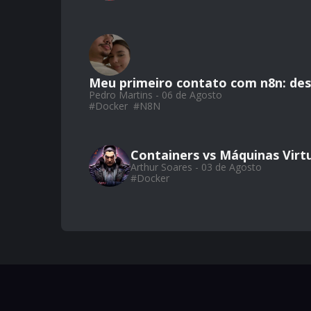
Meu primeiro contato com n8n: de
Pedro Martins - 06 de Agosto
#
Docker
#
N8N
Containers vs Máquinas Virtu
Arthur Soares - 03 de Agosto
#
Docker