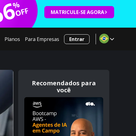
66
%
OFF
MATRICULE-SE AGORA
Planos
Para Empresas
Entrar
Recomendados para
você