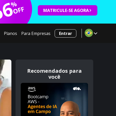
66
%
OFF
MATRICULE-SE AGORA
Planos
Para Empresas
Entrar
Recomendados para
você