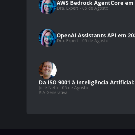
AWS Bedrock AgentCore em 
Dra. Expert - 05 de Agosto
OpenAI Assistants API em 20
Dra. Expert - 05 de Agosto
Da ISO 9001 à Inteligência Artifici
José Neto - 05 de Agosto
#
IA Generativa