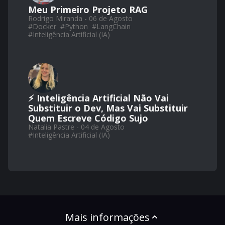
Meu Primeiro Projeto RAG
Rodrigo Miranda - 06 de Agosto
#
Docker
#
Python
#
LangChain
#
Inteligência Artificial (IA)
⚡ Inteligência Artificial Não Vai
Substituir o Dev, Mas Vai Substituir
Quem Escreve Código Sujo
Natalia Pastre - 04 de Agosto
#
Inteligência Artificial (IA)
Mais informações