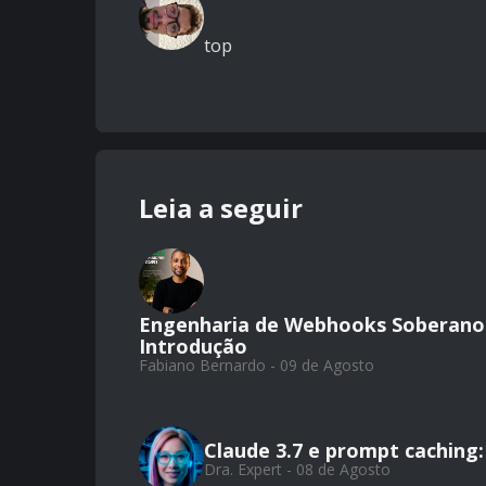
top
Leia a seguir
Engenharia de Webhooks Soberanos:
Introdução
Fabiano Bernardo - 09 de Agosto
Claude 3.7 e prompt caching:
Dra. Expert - 08 de Agosto