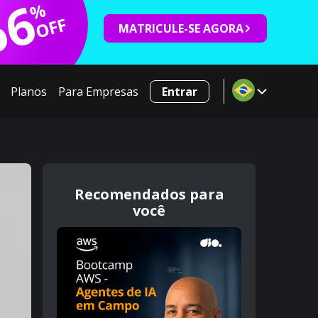
66
%
OFF
MATRICULE-SE AGORA
Planos
Para Empresas
Entrar
Recomendados para
você