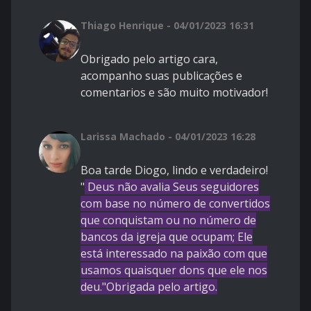
Thiago Henrique - 04/01/2023 16:31
Obrigado pelo artigo cara,
acompanho suas publicações e
comentarios e são muito motivador!
Larissa Machado - 04/01/2023 16:28
Boa tarde Diogo, lindo e verdadeiro!
"
Deus não avalia Seus seguidores
com base no número de convertidos
que conquistam ou no número de
bancos da igreja que ocupam; Ele
está interessado na paixão com que
usamos quaisquer dons que ele nos
deu."Obrigada pelo artigo.