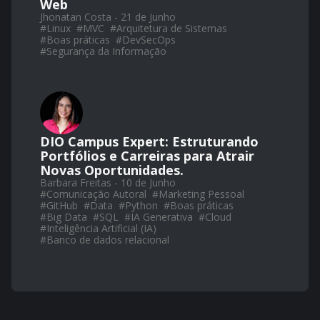
Web
Jhonatan Costa - 21 de Junho
#
Linux
#
MVC
#
Arquitetura de Sistemas
#
Boas práticas
#
DevSecOps
#
Segurança da Informação
DIO Campus Expert: Estruturando
Portfólios e Carreiras para Atrair
Novas Oportunidades.
Barbara Freitas - 10 de Junho
#
Comunicação Autoral
#
Marketing Pessoal
#
GitHub
#
Data
#
Python
#
Boas práticas
#
Big Data
#
SQL
#
IA Generativa
#
Cloud
#
Inteligência Artificial (IA)
#
Banco de dados relacional