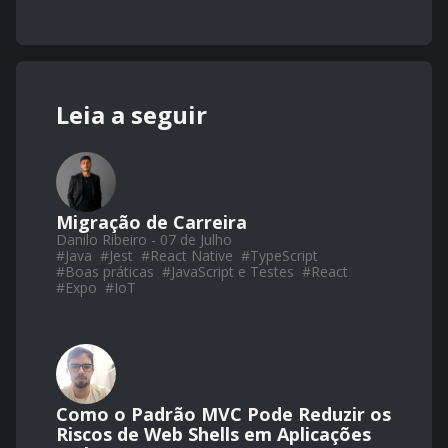
Leia a seguir
Migração de Carreira
Danilo Ribeiro - 07 de Julho
#
Java
#
Jest
#
React Native
#
TypeScript
#
Boas práticas
#
JavaScript e Testes
#
React
#
Expo
#
IoT
Como o Padrão MVC Pode Reduzir os
Riscos de Web Shells em Aplicações