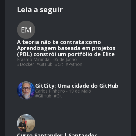
Leia a seguir
EM
A teoria não te contrata:como
Aprendizagem baseada em projetos
(PBL) constrói um portfòlio de Elite
Erasmo Miranda - 05 de Junho
#
Docker
#
GitHub
#
Git
#
Python
GitCity: Uma cidade do GitHub
Carlos Pinheiro - 19 de Maio
#
GitHub
#
Git
Curso Santander | Santander