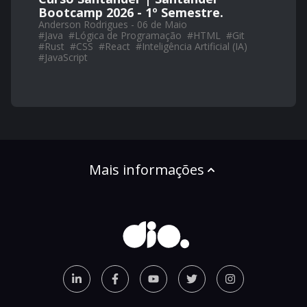
Bootcamp 2026 - 1º Semestre.
Anderson Rodrigues - 06 de Maio
#
Java
#
Lógica de Programação
#
HTML
#
Git
#
Rust
#
CSS
#
React
#
Inteligência Artificial (IA)
#
JavaScript
Mais informações