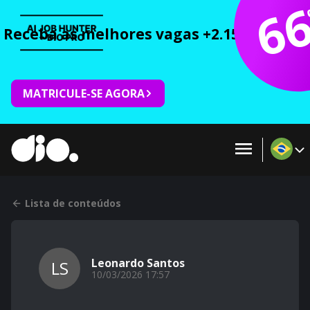
6
Receba as melhores vagas +2.150 cursos 
MATRICULE-SE AGORA
Lista de conteúdos
Leonardo Santos
LS
10/03/2026 17:57