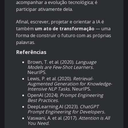
acompanhar a evolução tecnológica; é
participar ativamente dela.
Afinal, escrever, projetar e orientar a IA é
também
um ato de transformação
— uma
forma de construir o futuro com as próprias
palavras.
Referências
Brown, T. et al. (2020).
Language
Models are Few-Shot Learners.
NeurIPS.
Lewis, P. et al. (2020).
Retrieval-
Augmented Generation for Knowledge-
Intensive NLP Tasks.
NeurIPS.
OpenAI (2024).
Prompt Engineering
Best Practices.
DeepLearning.AI (2023).
ChatGPT
Prompt Engineering for Developers.
Vaswani, A. et al. (2017).
Attention is All
You Need.