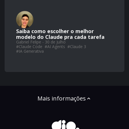
Saiba como escolher o melhor
modelo do Claude pra cada tarefa
Gabriel Felipe - 30 de Julho
#
Claude Code
#
AI Agents
#
Claude 3
#
IA Generativa
Mais informações