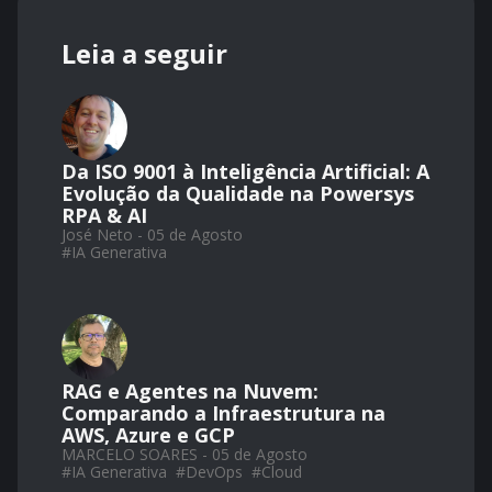
Leia a seguir
Da ISO 9001 à Inteligência Artificial: A
Evolução da Qualidade na Powersys
RPA & AI
José Neto - 05 de Agosto
#
IA Generativa
RAG e Agentes na Nuvem:
Comparando a Infraestrutura na
AWS, Azure e GCP
MARCELO SOARES - 05 de Agosto
#
IA Generativa
#
DevOps
#
Cloud