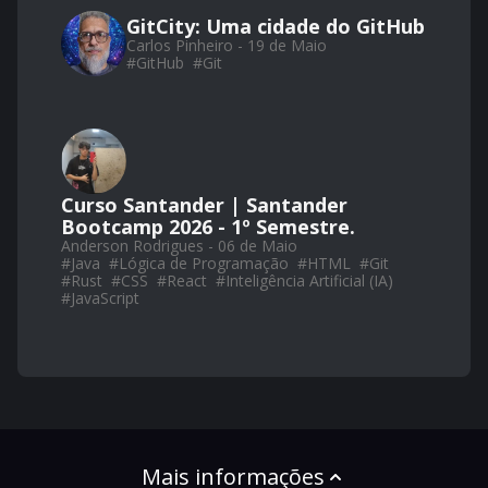
GitCity: Uma cidade do GitHub
Carlos Pinheiro - 19 de Maio
#
GitHub
#
Git
Curso Santander | Santander
Bootcamp 2026 - 1º Semestre.
Anderson Rodrigues - 06 de Maio
#
Java
#
Lógica de Programação
#
HTML
#
Git
#
Rust
#
CSS
#
React
#
Inteligência Artificial (IA)
#
JavaScript
Mais informações