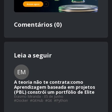
Comentários (0)
Leia a seguir
EM
A teoria não te contrata:como
Aprendizagem baseada em projetos
(PBL) constrói um portfòlio de Elite
Erasmo Miranda - 05 de Junho
#
Docker
#
GitHub
#
Git
#
Python