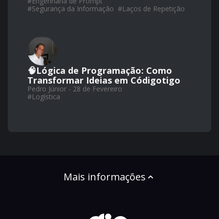
#
Engenharia de Prompt
#
Segurança da Informação
#
Laços de Repetição
🧠Lógica de Programação: Como
Transformar Ideias em Códigotigo
Pedro Júnior - 28 de Fevereiro
#
Logística
Mais informações