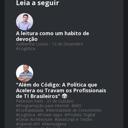
Leia a seguir
A leitura como um habito de
devoção
Guilherme Lossio - 12 de Dezembro
#
Logística
"Além do Código: A Política que
Acelera ou Travam os Profissionais
de TI Brasileiros" 🥸
Peterson Paris - 21 de Outubro
#
Programação para Internet
#
MEI
#
Contabilidade
#
Mentalidade de Crescimento
#
Logística
#
Power Apps
#
Produto Digital
#
Clean Architecture
#
JavaScript e Testes
#
OpenAI API
#
Mensageria