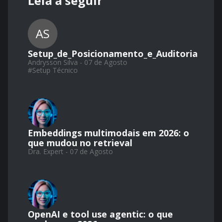
Leia a seguir
AS
Setup_de_Posicionamento_e_Auditoria
Andrysson Silva - 07 de Agosto
#
Setup Técnico
Embeddings multimodais em 2026: o
que mudou no retrieval
Dra. Expert - 07 de Agosto
OpenAI e tool use agentic: o que