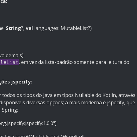
ca:
e:
String
?,
val
languages: MutableList?
)
vo demais).
, em vez da lista-padrão somente para leitura do
bleList
ões jspecify:
todos os tipos do Java em tipos Nullable do Kotlin, através
isponíveis diversas opções; a mais moderna é
jspecify
, que
 Spring:
org.jspecify:jspecify:1.0.0"
)
 em Java com @Nullable and @NonNull.