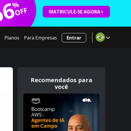
66
%
OFF
MATRICULE-SE AGORA
Planos
Para Empresas
Entrar
Recomendados para
você