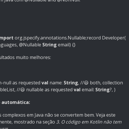
import
org.jspecify.annotations.Nullable;record
Developer
(
anguages,
@Nullable
String
email
)
{}
ultados muito melhores:
n-null as requested
val
name:
String
,
//😃 both, collection
bleList,
//😃 nullable as requested
val
email:
String
?,
)
 automática:
s complexos em Java não se convertem bem. Veja este
mente, mostrado na seção
3. O código em Kotlin não tem
guro
: