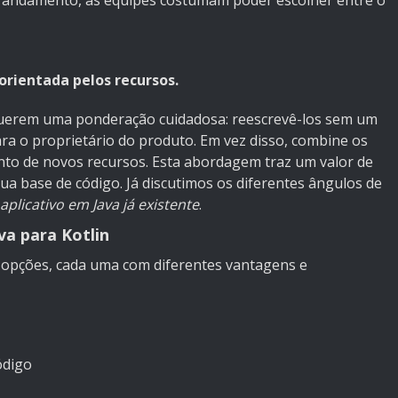
em andamento, as equipes costumam poder escolher entre o
rientada pelos recursos.
equerem uma ponderação cuidadosa: reescrevê-los sem um
ara o proprietário do produto. Em vez disso, combine os
to de novos recursos. Esta abordagem traz um valor de
a base de código. Já discutimos os diferentes ângulos de
plicativo em Java já existente
.
va para Kotlin
as opções, cada uma com diferentes vantagens e
ódigo