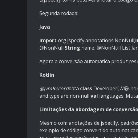
Segunda rodada:
Java
import
org.jspecify.annotations.NonNull;
@NonNull
String
name,
@NonNull
List l
Agora a conversão automática produz res
Kotlin
@JvmRecord
data
class
Developer
(
//😃 no
and type are non-null
val
languages: Muta
Limitações da abordagem de conversão
Mesmo com anotações de jspecify, padrõe
exemplo de código convertido automatica
mais exceções verificadas, mas é mais se