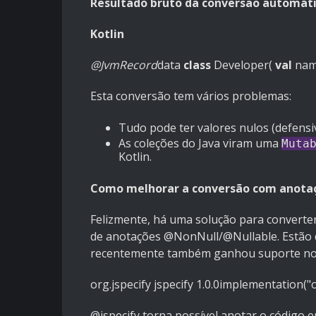
Resultado bruto da conversão automáti
Kotlin
@JvmRecord
data
class
Developer
(
val
nam
Esta conversão tem vários problemas:
Tudo pode ter valores nulos (defensi
As coleções do Java viram uma
Muta
Kotlin.
Como melhorar a conversão com anotaç
Felizmente, há uma solução para converter 
de anotações @NonNull/@Nullable. Estão d
recentemente também ganhou suporte no
org.
jspecify
jspecify
1.0
.
0
implementation
(
"
@jspecify torna possível anotar o código