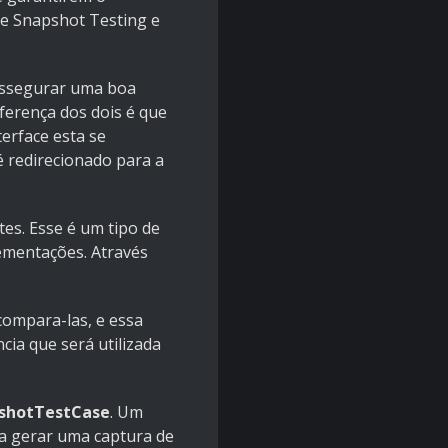
re Snapshot Testing e
a assegurar uma boa
ferença dos dois é que
terface esta se
 redirecionado para a
es. Esse é um tipo de
ementações. Através
compara-las, e essa
cia que será utilizada
shotTestCase
. Um
a gerar uma captura de