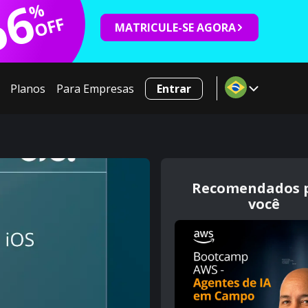
66
%
OFF
MATRICULE-SE AGORA
Planos
Para Empresas
Entrar
Recomendados 
você