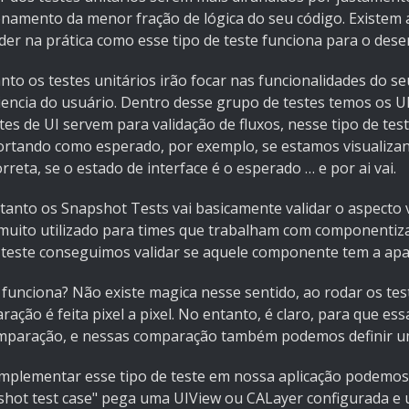
onamento da menor fração de lógica do seu código. Existem a
der na prática como esse tipo de teste funciona para o dese
to os testes unitários irão focar nas funcionalidades do se
iencia do usuário. Dentro desse grupo de testes temos os U
tes de UI servem para validação de fluxos, nesse tipo de test
rtando como esperado, por exemplo, se estamos visualizand
orreta, se o estado de interface é o esperado … e por ai vai.
tanto os Snapshot Tests vai basicamente validar o aspecto v
 muito utilizado para times que trabalham com componentiz
 teste conseguimos validar se aquele componente tem a apa
funciona? Não existe magica nesse sentido, ao rodar os tes
ação é feita pixel a pixel. No entanto, é claro, para que ess
mparação, e nessas comparação também podemos definir um
implementar esse tipo de teste em nossa aplicação podemos 
shot test case" pega uma UIView ou CALayer configurada e 