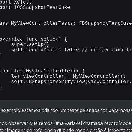
port XCTest

port iOSSnapshotTestCase

ass MyViewControllerTests: FBSnapshotTestCase
override func setUp() {

    super.setUp()

    self.recordMode = false // defina como tr
}

func testMyViewController() {

    let viewController = MyViewController()

    self.FBSnapshotVerifyView(viewController.
}

 exemplo estamos criando um teste de snapshot para nossa M
os observar que temos uma variável chamada recordMode que a
rar imagens de referencia quando rodar, então é importante