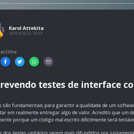
Karol Attekita
26/04/2023 16:59
artilhe
revendo testes de interface c
s são fundamentais para garantir a qualidade de um softwa
tar em realmente entregar algo de valor. Acredito que um do
mente porque um código mal escrito dificilmente será testáv
r dos testes unitários serem mais difundidos por justamen