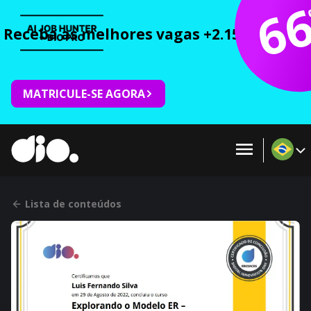
6
Receba as melhores vagas +2.150 cursos 
MATRICULE-SE AGORA
Lista de conteúdos