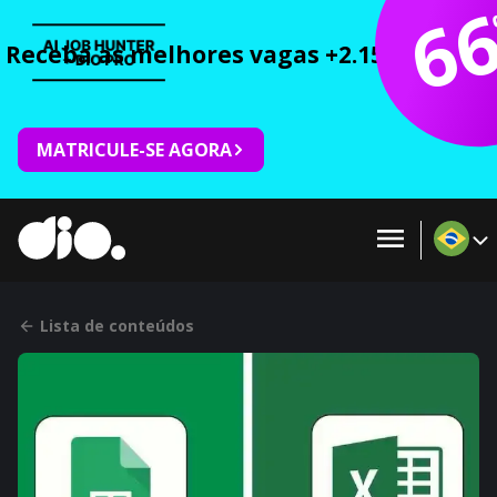
6
Receba as melhores vagas +2.150 cursos 
MATRICULE-SE AGORA
Lista de conteúdos