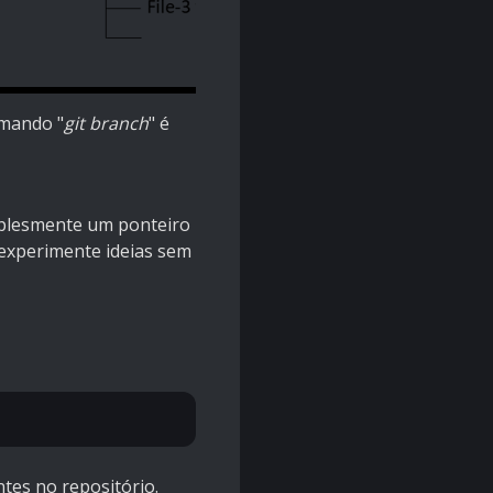
omando "
git branch
" é
implesmente um ponteiro
 experimente ideias sem
ntes no repositório.