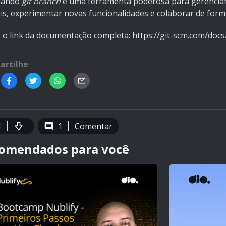
mando
git branch
é uma ferramenta poderosa para gerenciar b
veis, experimentar novas funcionalidades e colaborar de for
 o link da documentação completa: https://git-scm.com/docs
artilhe
1
1
Comentar
omendados para você