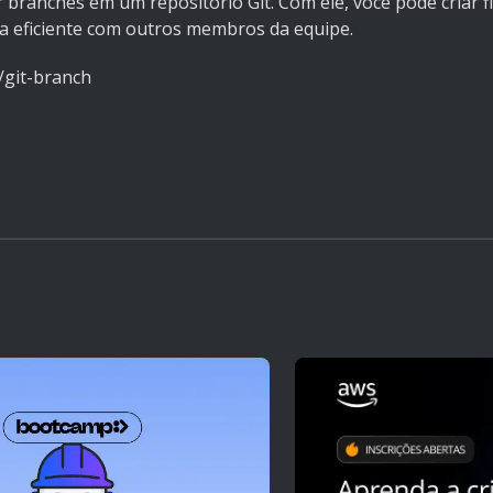
ranches em um repositório Git. Com ele, você pode criar f
ma eficiente com outros membros da equipe.
/git-branch