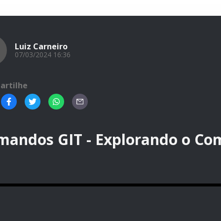
Luiz Carneiro
07/03/2024 16:36
artilhe
mandos GIT - Explorando o Co