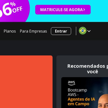
66
%
OFF
MATRICULE-SE AGORA
Planos
Para Empresas
Entrar
Recomendados 
você