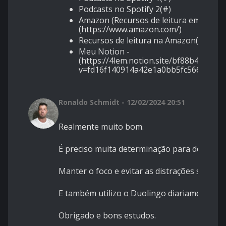
Podcasts no Spotify 2(#)
Amazon (Recursos de leitura em inglês
(https://www.amazon.com/)
Recursos de leitura na Amazon(#)
Meu Notion -
(https://4lem.notion.site/bf88b46dfb8
v=fd16f140914a42e1a0bb5fc5661c179
Ronaldo Schmidt - 12/02/2024 20:51
Realmente muito bom.
É preciso muita determinação para dominar
Manter o foco e evitar as distrações são exc
E também utilizo o Duolingo diariamente.
Obrigado e bons estudos.