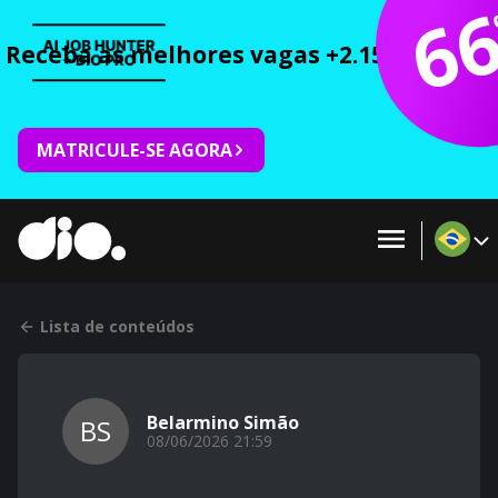
6
Receba as melhores vagas +2.150 cursos 
MATRICULE-SE AGORA
Lista de conteúdos
Belarmino Simão
BS
08/06/2026 21:59