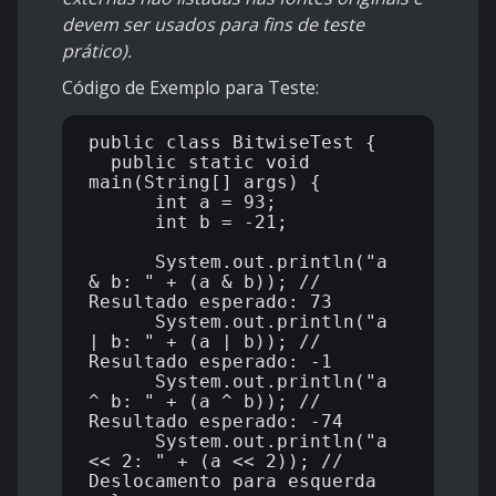
devem ser usados para fins de teste
prático).
Código de Exemplo para Teste:
public class BitwiseTest {

  public static void 
main(String[] args) {

      int a = 93;

      int b = -21;

      System.out.println("a 
& b: " + (a & b)); // 
Resultado esperado: 73

      System.out.println("a 
| b: " + (a | b)); // 
Resultado esperado: -1

      System.out.println("a 
^ b: " + (a ^ b)); // 
Resultado esperado: -74

      System.out.println("a 
<< 2: " + (a << 2)); // 
Deslocamento para esquerda
