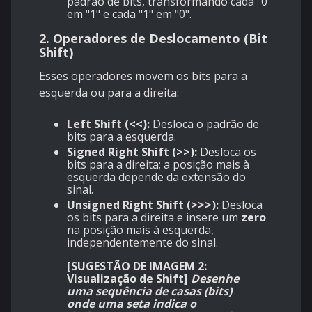
padrão de bits, transformando cada "0"
em "1" e cada "1" em "0".
2. Operadores de Deslocamento (Bit
Shift)
Esses operadores movem os bits para a
esquerda ou para a direita:
Left Shift (<<):
Desloca o padrão de
bits para a esquerda.
Signed Right Shift (>>):
Desloca os
bits para a direita; a posição mais à
esquerda depende da extensão do
sinal.
Unsigned Right Shift (>>>):
Desloca
os bits para a direita e insere um
zero
na posição mais à esquerda,
independentemente do sinal.
[SUGESTÃO DE IMAGEM 2:
Visualização de Shift]
Desenhe
uma sequência de casas (bits)
onde uma seta indica o