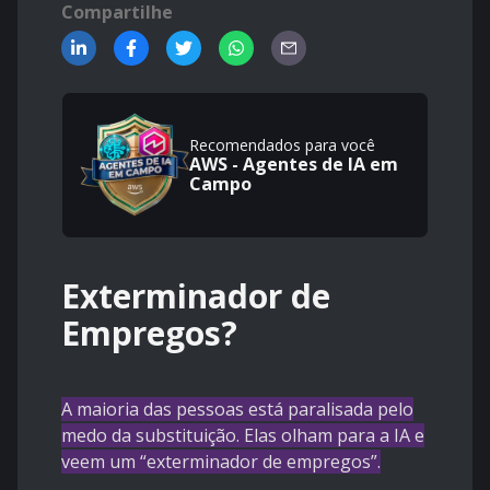
Compartilhe
Recomendados para você
AWS - Agentes de IA em
Campo
Exterminador de
Empregos?
A maioria das pessoas está paralisada pelo
medo da substituição. Elas olham para a IA e
veem um “exterminador de empregos”.