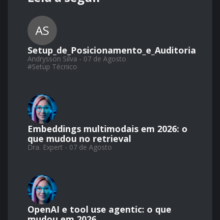
AS
Setup_de_Posicionamento_e_Auditoria
Andrysson Silva - 07 de Agosto
#
Setup Técnico
Embeddings multimodais em 2026: o
que mudou no retrieval
Dra. Expert - 07 de Agosto
OpenAI e tool use agentic: o que
mudou em 2026