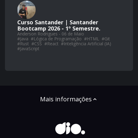
Curso Santander | Santander
Bootcamp 2026 - 1º Semestre.
Anderson Rodrigues - 06 de Maio
#
Java
#
Lógica de Programação
#
HTML
#
Git
#
Rust
#
CSS
#
React
#
Inteligência Artificial (IA)
#
JavaScript
Mais informações