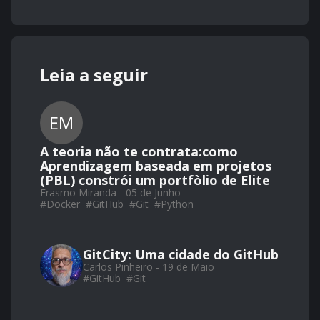
Leia a seguir
EM
A teoria não te contrata:como
Aprendizagem baseada em projetos
(PBL) constrói um portfòlio de Elite
Erasmo Miranda - 05 de Junho
#
Docker
#
GitHub
#
Git
#
Python
GitCity: Uma cidade do GitHub
Carlos Pinheiro - 19 de Maio
#
GitHub
#
Git