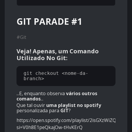
GIT PARADE #1
#
Git
Veja! Apenas, um Comando
Utilizado No Git:
git checkout <nome-da-
...E, enquanto observa
vários outros
comandos
...
Que tal ouvir
uma playlist no spotify
personalizada para
GIT
?
https://open.spotify.com/playlist/2isGXzWiZQymn
si=V0h8E1peQkajOw-tHvKErQ