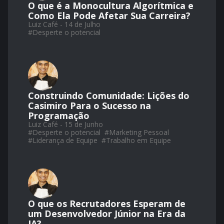
O que é a Monocultura Algorítmica e
Como Ela Pode Afetar Sua Carreira?
Luiz Café - 14 de Julho
#
Desperte o potencial
Construindo Comunidade: Lições do
Casimiro Para o Sucesso na
Programação
Luiz Café - 15 de Junho
#
Desperte o potencial
#
Marketing Pessoal
#
Liderança de Equipe
#
Trabalho em Equipe
O que os Recrutadores Esperam de
um Desenvolvedor Júnior na Era da
IA?